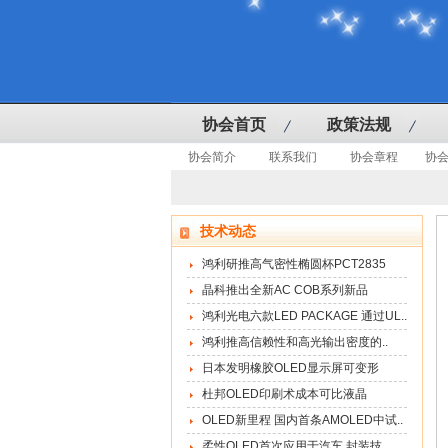
协会首页
政策法规
协会简介
联系我们
协会章程
协
技术动态
鸿利研推高气密性椭圆杯PCT2835
晶科推出全新AC COB系列新品
鸿利光电六款LED PACKAGE 通过UL..
鸿利推高信赖性和高光输出密度的..
日本发明橡胶OLED显示屏可变形
杜邦OLED印刷术成本可比液晶
OLED新里程 国内首条AMOLED中试..
柔性OLED首次应用于汽车 封装技..